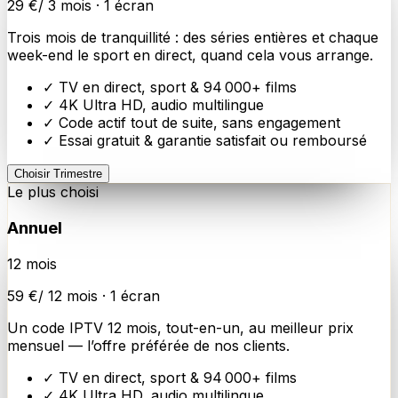
29
€
/
3
mois ·
1
écran
Trois mois de tranquillité : des séries entières et chaque
week-end le sport en direct, quand cela vous arrange.
✓ TV en direct, sport &
94 000
+ films
✓
4K Ultra HD
, audio multilingue
✓ Code actif tout de suite, sans engagement
✓ Essai gratuit & garantie satisfait ou remboursé
Choisir
Trimestre
Le plus choisi
Annuel
12
mois
59
€
/
12
mois ·
1
écran
Un code IPTV 12 mois, tout-en-un, au meilleur prix
mensuel — l’offre préférée de nos clients.
✓ TV en direct, sport &
94 000
+ films
✓
4K Ultra HD
, audio multilingue